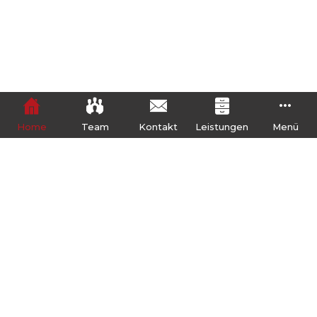
GRUNDPFLEGE
Wir bieten Ihnen mit unseren qualifizierten
Mitarbeitern fachgerecht und sorgfältig:
Home
Team
Kontakt
Leistungen
Menü